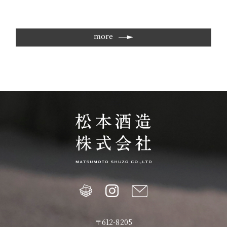
more
〒612-8205