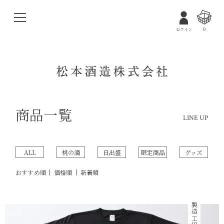
0
ログイン
商品一覧
LINE UP
ALL
桃の滴
日出盛
限定商品
グッズ
おすすめ順
価格順
新着順